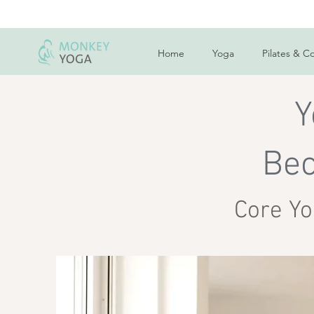
Home
Yoga
Pilates & C
Y
Bec
Core Yo