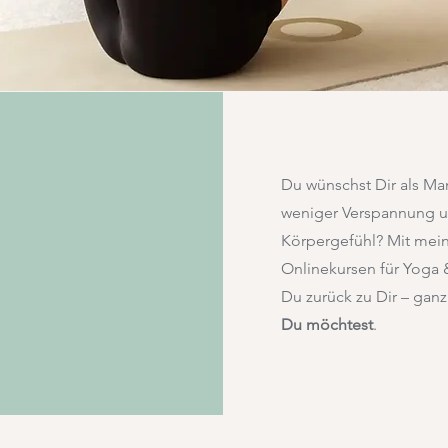
Du wünschst Dir als Ma
weniger Verspannung u
Körpergefühl? Mit mein
Onlinekursen für Yoga 
Du zurück zu Dir – gan
Du möchtest
.