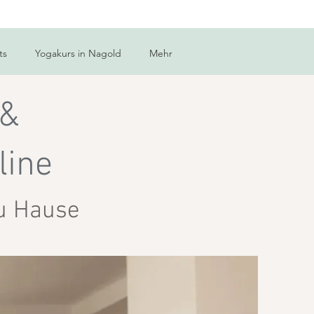
ts
Yogakurs in Nagold
Mehr
 &
line
zu Hause