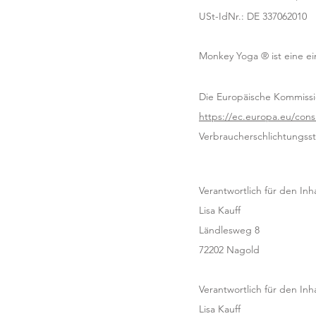
USt-IdNr.: DE 337062010
Monkey Yoga ® ist eine e
Die Europäische Kommission
https://ec.europa.eu/con
Verbraucherschlichtungsstel
Verantwortlich für den Inha
Lisa Kauff
Ländlesweg 8
72202 Nagold
Verantwortlich für den Inh
Lisa Kauff