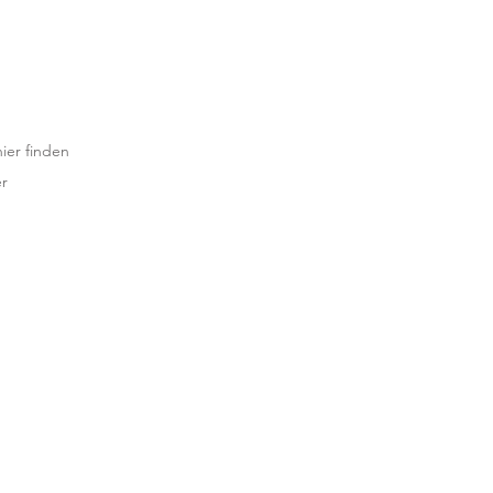
hier finden
er