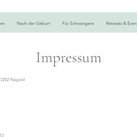
Neu: Onlinekurs "Starker Core"- von Krankenkassen bezahlt
ore
Nach der Geburt
Für Schwangere
Retreats & Even
Impressum
 72202 Nagold
13