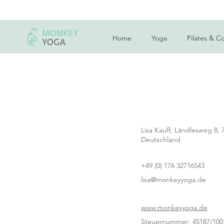
Home
Yoga
Pilates & C
Lisa Kauff, Ländlesweg 8,
Deutschland
+49 (0) 176 32716543
lisa@monkeyyoga.de
www.monkeyyoga.de
Steuernummer: 45187/100