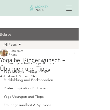
Neu: Onlinekurs "Starker Core"- von Krankenkassen
bezahlt
Beitrag
All Posts
Lisa Kauff
All Posts
Yoga bei Kinderwunsch –
Schwangerschaft - Yoga Übungen
Übungen und Tipps
Yoga Lifestyle - Alltag in Flow
Aktualisiert:
9. Jan. 2025
Rückbildung und Beckenboden
Pilates Inspiration für Frauen
Yoga Übungen und Tipps
Frauengesundheit & Ayurveda